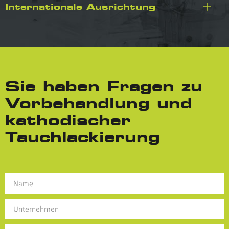
Internationale Ausrichtung
Sie haben Fragen zu
Vorbehandlung und
kathodischer
Tauchlackierung